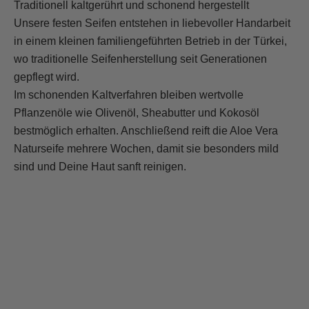
Traditionell kaltgerührt und schonend hergestellt
Unsere festen Seifen entstehen in liebevoller Handarbeit
in einem kleinen familiengeführten Betrieb in der Türkei,
wo traditionelle Seifenherstellung seit Generationen
gepflegt wird.
Im schonenden Kaltverfahren bleiben wertvolle
Pflanzenöle wie Olivenöl, Sheabutter und Kokosöl
bestmöglich erhalten. Anschließend reift die Aloe Vera
Handgemachte Qualität mit Charakter
Naturseife mehrere Wochen, damit sie besonders mild
Jede unserer Seifen wird sorgfältig von Hand gefertigt
sind und Deine Haut sanft reinigen.
und trägt das eingeprägte „ASK Natural“ Logo als
Zeichen echter Handarbeit. Statt industrieller
Massenproduktion entstehen hier Naturseifen mit
Erfahrung, Sorgfalt und viel Liebe zum Detail.
So wird jede Aloe Vera Seife zu einem hochwertigen
Pflegeprodukt mit charaktervoller, handwerklicher
Qualität.