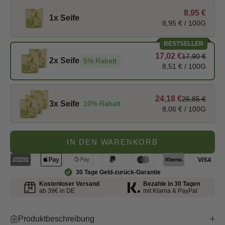
8,95 €
1x Seife
8,95 €
/ 100G
BESTSELLER
17,02 €
17,90 €
2x Seife
5% Rabatt
8,51 €
/ 100G
24,18 €
26,85 €
3x Seife
10% Rabatt
8,06 €
/ 100G
IN DEN WARENKORB
30 Tage Geld-zurück-Garantie
Kostenloser Versand
Bezahle in 30 Tagen
ab 39€ in DE
mit Klarna & PayPal
Produktbeschreibung