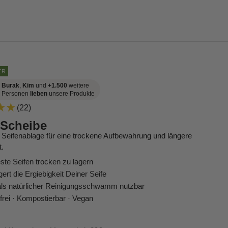
ER
Burak
,
Kim
und
+1.500
weitere
Personen
lieben
unsere Produkte
(22)
-Scheibe
e Seifenablage für eine trockene Aufbewahrung und längere
t.
feste Seifen trocken zu lagern
gert die Ergiebigkeit Deiner Seife
ls natürlicher Reinigungsschwamm nutzbar
kfrei · Kompostierbar · Vegan