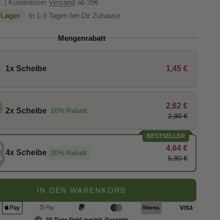
. | Kostenloser
Versand
ab 39€
 Lager
In 1-3 Tagen bei Dir Zuhause
Mengenrabatt
1x Scheibe
1,45 €
2,62 €
2x Scheibe
10% Rabatt
2,90 €
BESTSELLER
4,64 €
4x Scheibe
20% Rabatt
5,80 €
IN DEN WARENKORB