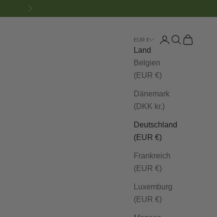
Vor
Anmelden
Suchen
Warenkor
EUR €
Land
Belgien
(EUR €)
Dänemark
(DKK kr.)
Deutschland
(EUR €)
Frankreich
(EUR €)
Luxemburg
(EUR €)