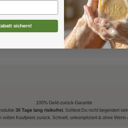
fes
Rabatt sichern!
100% Geld-zurück-Garantie
rodukte
30 Tage lang risikofrei.
Solltest Du nicht begeistert s
 vollen Kaufpreis zurück. Schnell, unkompliziert & ohne Wenn 