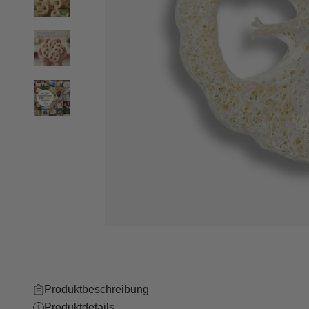
Niederlande
(EUR €)
Österreich
(EUR €)
Polen (PLN
zł)
Tschechien
(CZK Kč)
Produktbeschreibung
Produktdetails