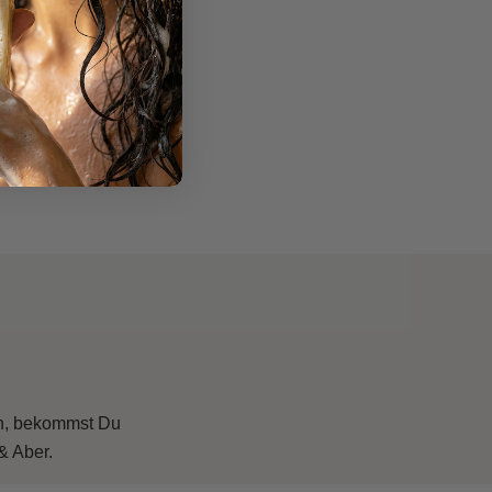
te Pflegeprodukte im Alltag sinnvoll ergänzt.
ein, bekommst Du
& Aber.