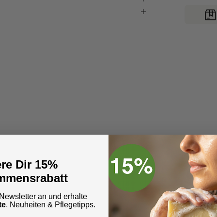
Nat
re Dir 15%
Die
mmensrabatt
Inn
pfl
ewsletter an und erhalte
gut
te
, Neuheiten & Pflegetipps.
So 