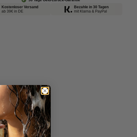
30 Tage Geld-zurück-Garantie
Kostenloser Versand
Bezahle in 30 Tagen
ab 39€ in DE
mit Klarna & PayPal
ürlich gepflegt, nachhaltig gelebt
 Luffa-Scheibe besteht aus dem getrockneten
eren des Luffa-Kürbis und ist damit vollständig
anzlich. Durch ihre offenporige Struktur kann Luft
 zirkulieren, während Wasser besser abfließt.
entsteht eine einfache, natürliche Ablage, die