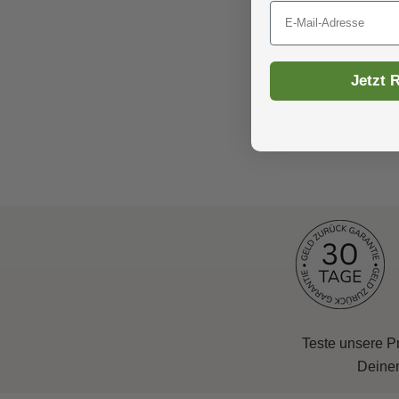
Email
Jetzt 
Teste unsere P
Deinen