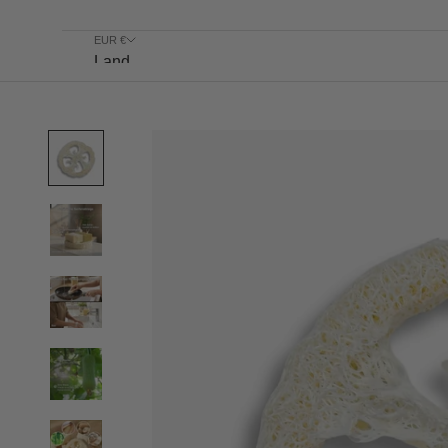
Mischhaut
EUR €
Land
Belgien
(EUR €)
Dänemark
(DKK kr.)
Deutschland
(EUR €)
Frankreich
(EUR €)
Luxemburg
(EUR €)
Monaco
(EUR €)